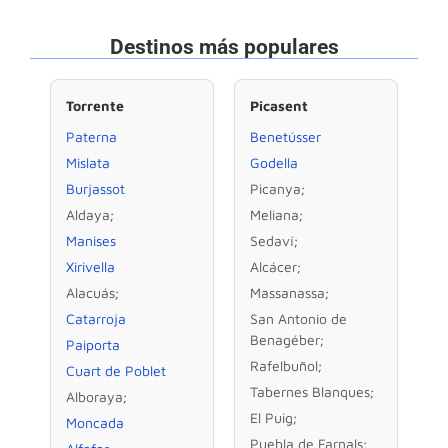
Destinos más populares
Torrente
Picasent
Paterna
Benetússer
Mislata
Godella
Burjassot
Picanya;
Aldaya;
Meliana;
Manises
Sedaví;
Xirivella
Alcácer;
Alacuás;
Massanassa;
Catarroja
San Antonio de
Benagéber;
Paiporta
Rafelbuñol;
Cuart de Poblet
Tabernes Blanques;
Alboraya;
El Puig;
Moncada
Puebla de Farnals;