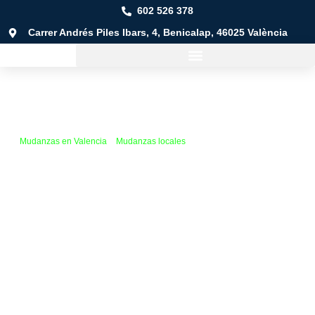
602 526 378
Carrer Andrés Piles Ibars, 4, Benicalap, 46025 València
Mudanzas en Valencia
»
Mudanzas locales
»
Mudanzas en Alacuás
(Alaquas)
Mudanza en Alaquàs
(Alacuás)
Mudanzas a cualquier lugar:
desde Alacuás hasta la
comunidad autónoma o a cualquier rincón del país, ¡e incluso
más allá!
Cualquier tipo de mudanza:
urbanas, locales, provinciales o
nacionales, adaptadas a tus necesidades.