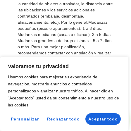
la cantidad de objetos a trasladar, la distancia entre
las ubicaciones y los servicios adicionales
contratados (embalaje, desmontaje,
almacenamiento, etc.). Por lo general:Mudanzas
pequeñas (pisos o apartamentos): 1 a 3 días.
Mudanzas medianas (casas o oficinas): 3 a 5 días.
Mudanzas grandes o de larga distancia: 5 a 7 días
o más. Para una mejor planificación,
recomendamos contactar con antelación y realizar
una evaluación previa.
Valoramos tu privacidad
Usamos cookies para mejorar su experiencia de
¿Puedo modificar la fecha de mi mudanza
navegación, mostrarle anuncios o contenidos
después de haberla reservado?
personalizados y analizar nuestro tráfico. Al hacer clic en
“Aceptar todo” usted da su consentimiento a nuestro uso de
las cookies.
Sí, es posible modificar la fecha de tu mudanza,
📞 Llamar
siempre que se notifique con antelación y la nueva
fecha esté disponible en nuestro calendario.
Personalizar
Rechazar todo
Aceptar todo
💬 WhatsApp
Recomendamos informar sobre cualquier cambio lo
antes posible para garantizar la disponibilidad y