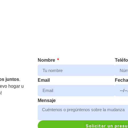
Nombre
Teléf
s juntos
.
Fech
Email
uevo hogar u
!
Mensaje
Solicitar un pres