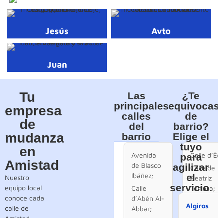
Jesús
Avto
Juan
Tu
Las
¿Te
principales
equivocas
empresa
calles
de
de
del
barrio?
mudanza
barrio
Elige el
tuyo
en
Avenida
Calle d’È
para
Amistad
de Blasco
agilizar
Calle de
Ibáñez;
el
Nuestro
Beatriz
servicio.
equipo local
Calle
Tortosa;
conoce cada
d’Abén Al-
Calle de
Algiros
calle de
Abbar;
Bèlgica;