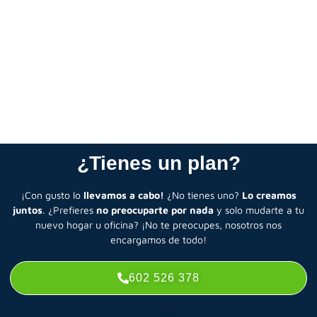
urgente, nos encargamos de cualquier situación.
Servicio completo:
elige los servicios que necesitas o deja
todo en manos de nuestros especialistas para que te
despreocupes.
¿Tienes un plan?
¡Con gusto lo
llevamos a cabo!
¿No tienes uno?
Lo creamos
juntos
. ¿Prefieres
no preocuparte por nada
y solo mudarte a tu
nuevo hogar u oficina? ¡No te preocupes, nosotros nos
encargamos de todo!
602 526 378