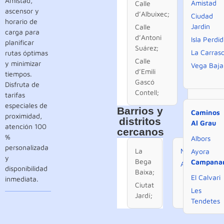
Amistad,
Amistad
Calle
Calle de
ascensor y
d’Albuixec;
Ciudad
Campoa
horario de
Jardin
Calle
Calle de
carga para
d’Antoni
Isla Perdi
Caravac
planificar
Suárez;
La Carras
rutas óptimas
Calle
y minimizar
Vega Baja
d’Emili
tiempos.
Gascó
Disfruta de
Contell;
tarifas
especiales de
Barrios y
Caminos
proximidad,
distritos
Al Grau
atención 100
cercanos
%
Albors
personalizada
La
Mestalla
;
Ayora
y
Bega
Campana
Albors
.
disponibilidad
Baixa;
El Calvari
inmediata.
Ciutat
Les
Jardí;
Tendetes