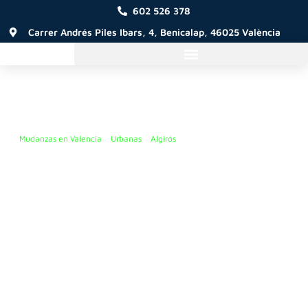
602 526 378
Carrer Andrés Piles Ibars, 4, Benicalap, 46025 València
Mudanzas en Valencia
»
Urbanas
»
Algirós
»
Amistad
Mudanza en Amistad
Mudanzas a cualquier lugar:
desde el barrio de Amistad
hasta cualquier rincón de la comunidad, de España ¡e incluso
más allá!
Cualquier tipo de mudanza:
urbanas, locales, provinciales o
nacionales, adaptadas a tus necesidades.
Tarifas flexibles:
paga solo por lo que realmente necesitas.
Nos adaptamos para que no gastes de más.
Planificación o urgencia:
ya sea una mudanza planeada o