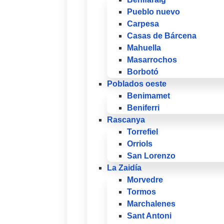
Pueblo nuevo
Carpesa
Casas de Bárcena
Mahuella
Masarrochos
Borbotó
Poblados oeste
Benimamet
Beniferri
Rascanya
Torrefiel
Orriols
San Lorenzo
La Zaidía
Morvedre
Tormos
Marchalenes
Sant Antoni