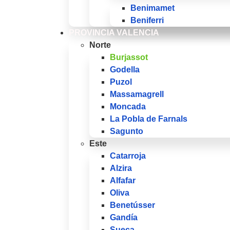
Benimamet
Beniferri
PROVINCIA VALENCIA
Norte
Burjassot
Godella
Puzol
Massamagrell
Moncada
La Pobla de Farnals
Sagunto
Este
Catarroja
Alzira
Alfafar
Oliva
Benetússer
Gandía
Sueca