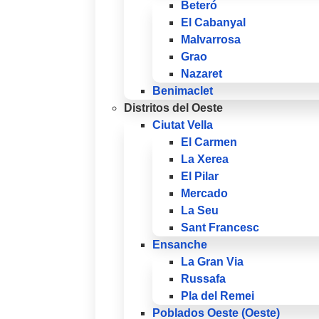
Beteró
El Cabanyal
Malvarrosa
Grao
Nazaret
Benimaclet
Distritos del Oeste
Ciutat Vella
El Carmen
La Xerea
El Pilar
Mercado
La Seu
Sant Francesc
Ensanche
La Gran Via
Russafa
Pla del Remei
Poblados Oeste (Oeste)