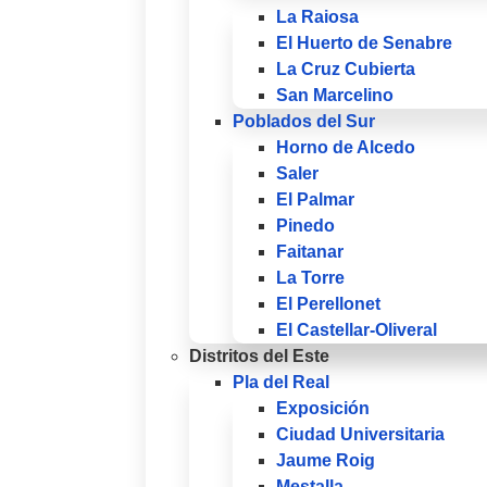
La Raiosa
El Huerto de Senabre
La Cruz Cubierta
San Marcelino
Poblados del Sur
Horno de Alcedo
Saler
El Palmar
Pinedo
Faitanar
La Torre
El Perellonet
El Castellar-Oliveral
Distritos del Este
Pla del Real
Exposición
Ciudad Universitaria
Jaume Roig
Mestalla