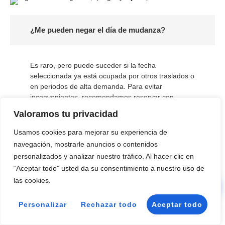
¿Me pueden negar el día de mudanza?
Es raro, pero puede suceder si la fecha
seleccionada ya está ocupada por otros traslados o
en periodos de alta demanda. Para evitar
inconvenientes, recomendamos reservar con
antelación, especialmente durante fines de semana
Valoramos tu privacidad
y días festivos.
Usamos cookies para mejorar su experiencia de
navegación, mostrarle anuncios o contenidos
¿Puedo obtener un descuento si mi mudanza
personalizados y analizar nuestro tráfico. Al hacer clic en
es dentro de Poblados Marítimos?
“Aceptar todo” usted da su consentimiento a nuestro uso de
las cookies.
📞 Llamar
El tiempo necesario para organizar una mudanza
Personalizar
Rechazar todo
Aceptar todo
💬 WhatsApp
puede variar dependiendo de varios factores, como
la cantidad de objetos a trasladar, la distancia entre