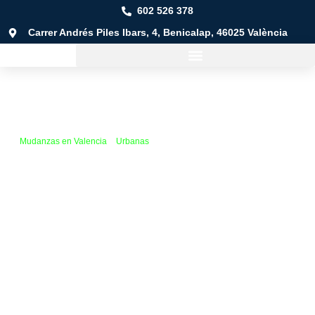
602 526 378
Carrer Andrés Piles Ibars, 4, Benicalap, 46025 València
Mudanzas en Valencia
»
Urbanas
»
Poblados Marítimos
Mudanza en
Poblados Marítimos
Mudanzas a cualquier lugar:
desde el distrito de Poblados
Marítimos hasta cualquier rincón de la comunidad, de España
¡e incluso más allá!
Cualquier tipo de mudanza:
urbanas, locales, provinciales o
nacionales, adaptadas a tus necesidades.
Tarifas flexibles:
paga solo por lo que realmente necesitas.