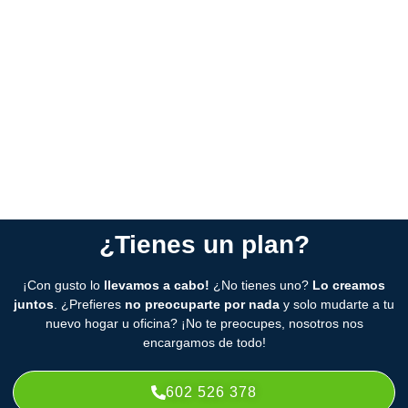
Nos adaptamos para que no gastes de más.
Planificación o urgencia:
ya sea una mudanza planeada o
urgente, nos encargamos de cualquier situación.
Servicio completo:
elige los servicios que necesitas o deja
todo en manos de nuestros especialistas para que te
despreocupes.
¿Tienes un plan?
¡Con gusto lo
llevamos a cabo!
¿No tienes uno?
Lo creamos
juntos
. ¿Prefieres
no preocuparte por nada
y solo mudarte a tu
nuevo hogar u oficina? ¡No te preocupes, nosotros nos
encargamos de todo!
602 526 378