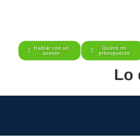
Hablar con un
Quiero mi
asesor
presupuesto
Lo 