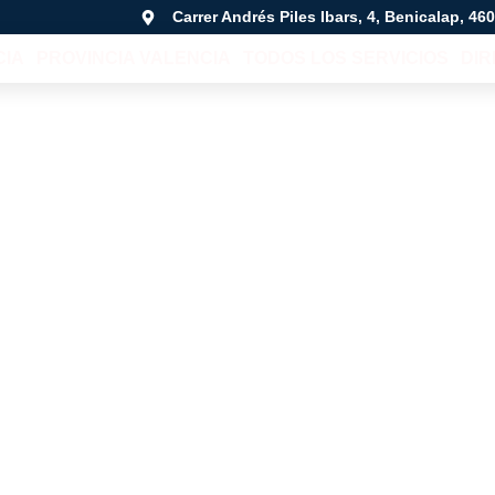
Carrer Andrés Piles Ibars, 4, Benicalap, 46
CIA
PROVINCIA VALENCIA
TODOS LOS SERVICIOS
DI