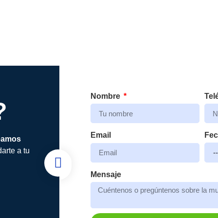
Nombre
Tel
?
Fe
Email
eamos
arte a tu
Mensaje