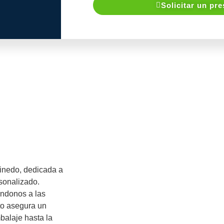
Solicitar un pr
inedo, dedicada a
rsonalizado.
ándonos a las
to asegura un
balaje hasta la