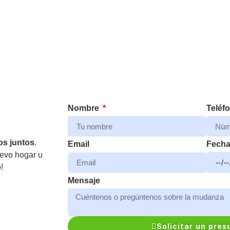
Nombre
Teléf
s juntos
.
Fech
Email
uevo hogar u
!
Mensaje
Solicitar un pre