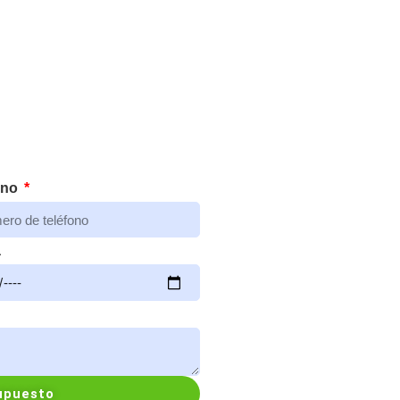
ono
a
supuesto