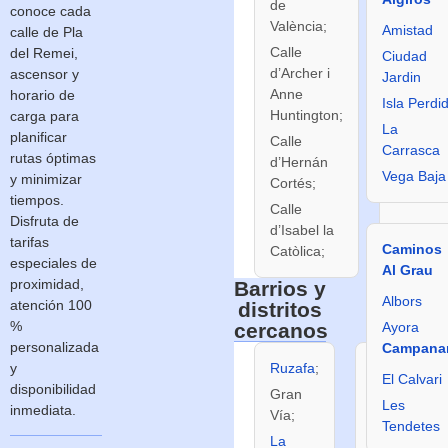
de
Borriana
conoce cada
València;
Amistad
calle de Pla
Calle de
Calle
del Remei,
Ciudad
Cerdà d
d’Archer i
ascensor y
Jardin
Tallada;
Anne
horario de
Isla Perdi
Calle de
Huntington;
carga para
Ciril
La
planificar
Calle
Amorós.
Carrasca
rutas óptimas
d’Hernán
Vega Baja
y minimizar
Cortés;
tiempos.
Calle
Disfruta de
d’Isabel la
tarifas
Caminos
Catòlica;
especiales de
Al Grau
proximidad,
Barrios y
Albors
atención 100
distritos
%
cercanos
Ayora
personalizada
Campana
y
Ruzafa
;
Mestalla
;
El Calvari
disponibilidad
Gran
San
Les
inmediata.
Vía;
Francisco.
Tendetes
La