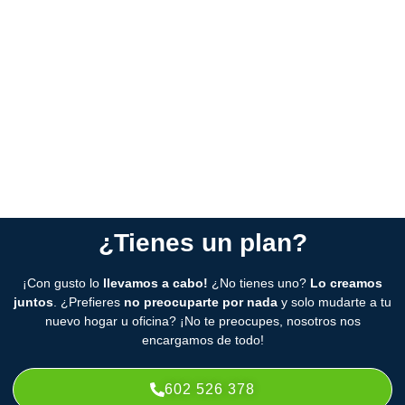
Nos adaptamos para que no gastes de más.
Planificación o urgencia:
ya sea una mudanza planeada o
urgente, nos encargamos de cualquier situación.
Servicio completo:
elige los servicios que necesitas o deja
todo en manos de nuestros especialistas para que te
despreocupes.
¿Tienes un plan?
¡Con gusto lo
llevamos a cabo!
¿No tienes uno?
Lo creamos
juntos
. ¿Prefieres
no preocuparte por nada
y solo mudarte a tu
nuevo hogar u oficina? ¡No te preocupes, nosotros nos
encargamos de todo!
602 526 378