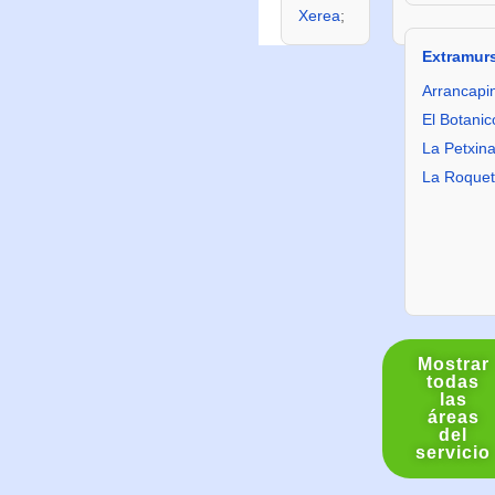
Xerea
;
Extramur
Arrancapi
El Botanic
La Petxin
La Roque
Mostrar
todas
las
áreas
del
servicio