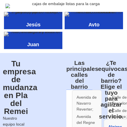
Jesús
Avto
Juan
Tu
Las
¿Te
principales
equivocas
empresa
calles
de
de
del
barrio?
mudanza
barrio
Elige el
tuyo
en Pla
Avenida de
Calle de
para
del
Navarro
Barcelo
agilizar
Remei
Reverter;
el
Calle de
servicio.
Avenida
Bonaire;
Nuestro
del Regne
Calle de
equipo local
Algiros