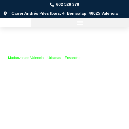
602 526 378
Carrer Andrés Piles Ibars, 4, Benicalap, 46025 València
Mudanzas en Valencia
»
Urbanas
»
Ensanche
»
Pla del Remei
Mudanza en Pla del
Remei
Mudanzas a cualquier lugar:
desde el barrio de Pla del
Remei hasta cualquier rincón de la comunidad, de España ¡e
incluso más allá!
Cualquier tipo de mudanza:
urbanas, locales, provinciales o
nacionales, adaptadas a tus necesidades.
Tarifas flexibles:
paga solo por lo que realmente necesitas.