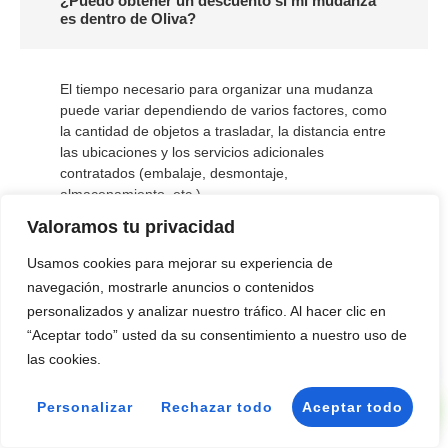
¿Puedo obtener un descuento si mi mudanza
es dentro de Oliva?
El tiempo necesario para organizar una mudanza
puede variar dependiendo de varios factores, como
la cantidad de objetos a trasladar, la distancia entre
las ubicaciones y los servicios adicionales
contratados (embalaje, desmontaje,
almacenamiento, etc.).
Valoramos tu privacidad
Usamos cookies para mejorar su experiencia de
¿Puedo modificar la fecha de mi mudanza
después de haberla reservado?
navegación, mostrarle anuncios o contenidos
personalizados y analizar nuestro tráfico. Al hacer clic en
“Aceptar todo” usted da su consentimiento a nuestro uso de
Sí, es posible modificar la fecha de tu mudanza,
las cookies.
📞 Llamar
siempre que se notifique con antelación y la nueva
fecha esté disponible en nuestro calendario.
Personalizar
Rechazar todo
Aceptar todo
💬 WhatsApp
Recomendamos informar sobre cualquier cambio lo
antes posible para garantizar la disponibilidad y