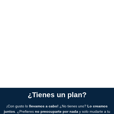
Servicio completo:
elige los servicios que necesitas o deja
todo en manos de nuestros especialistas para que te
despreocupes.
¿Tienes un plan?
¡Con gusto lo
llevamos a cabo!
¿No tienes uno?
Lo creamos
juntos
. ¿Prefieres
no preocuparte por nada
y solo mudarte a tu