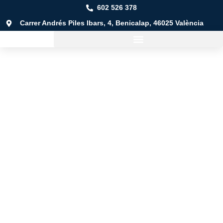
602 526 378
Carrer Andrés Piles Ibars, 4, Benicalap, 46025 València
Mudanza en Oliva
Mudanzas a cualquier lugar:
desde Oliva hasta la
comunidad autónoma o a cualquier rincón del país, ¡e incluso
más allá!
Cualquier tipo de mudanza:
urbanas, locales, provinciales o
nacionales, adaptadas a tus necesidades.
Tarifas flexibles:
paga solo por lo que realmente necesitas.
Nos adaptamos para que no gastes de más.
Planificación o urgencia:
ya sea una mudanza planeada o
urgente, nos encargamos de cualquier situación.