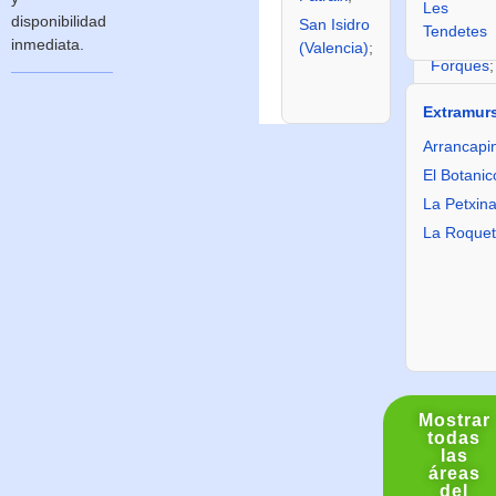
Les
(Valencia
disponibilidad
San Isidro
Tendetes
Tres
inmediata.
(Valencia)
;
Forques
;
Faitanar
.
Extramur
Arrancapi
El Botanic
La Petxin
La Roque
Mostrar
todas
las
áreas
del