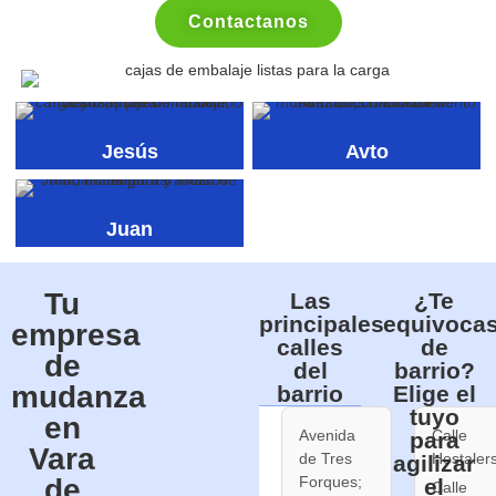
Contactanos
Jesús
Avto
Juan
Tu
Las
¿Te
principales
equivocas
empresa
calles
de
de
del
barrio?
mudanza
barrio
Elige el
tuyo
en
Avenida
Calle
para
Vara
de Tres
Hostalers
agilizar
de
Forques;
el
Calle