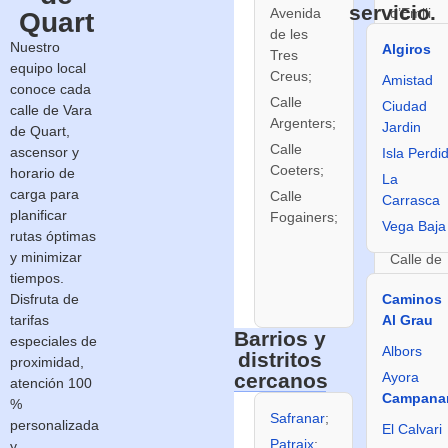
servicio.
Avenida
d’Emili
Quart
de les
Lluch;
Nuestro
Algiros
Tres
Calle
equipo local
Creus;
Amistad
d’Enric
conoce cada
Calle
Taulet
Ciudad
calle de Vara
Argenters;
(Notari i
Jardin
de Quart,
Acadèmic
Calle
ascensor y
Isla Perdi
Coeters;
Calle de
horario de
La
Fra
carga para
Calle
Carrasca
Juníper
planificar
Fogainers;
Vega Baja
Serra;
rutas óptimas
y minimizar
Calle de
tiempos.
Josep
Disfruta de
Caminos
Maestre.
tarifas
Al Grau
Barrios y
especiales de
Albors
distritos
proximidad,
cercanos
Ayora
atención 100
Campana
%
Safranar
;
La
personalizada
El Calvari
Fuensan
Patraix
;
y