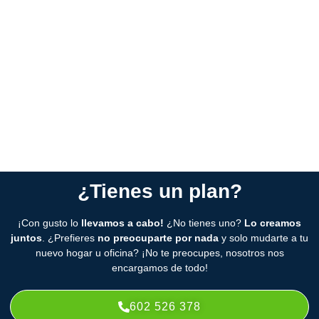
Nos adaptamos para que no gastes de más.
Planificación o urgencia:
ya sea una mudanza planeada o
urgente, nos encargamos de cualquier situación.
Servicio completo:
elige los servicios que necesitas o deja
todo en manos de nuestros especialistas para que te
despreocupes.
¿Tienes un plan?
¡Con gusto lo
llevamos a cabo!
¿No tienes uno?
Lo creamos
juntos
. ¿Prefieres
no preocuparte por nada
y solo mudarte a tu
nuevo hogar u oficina? ¡No te preocupes, nosotros nos
encargamos de todo!
602 526 378