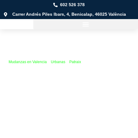
602 526 378
Carrer Andrés Piles Ibars, 4, Benicalap, 46025 València
Mudanzas en Valencia
»
Urbanas
»
Patraix
»
Vara de Quart
Mudanza en Vara de
Quart
Mudanzas a cualquier lugar:
desde el barrio de Vara de
Quart hasta cualquier rincón de la comunidad, de España ¡e
incluso más allá!
Cualquier tipo de mudanza:
urbanas, locales, provinciales o
nacionales, adaptadas a tus necesidades.
Tarifas flexibles:
paga solo por lo que realmente necesitas.