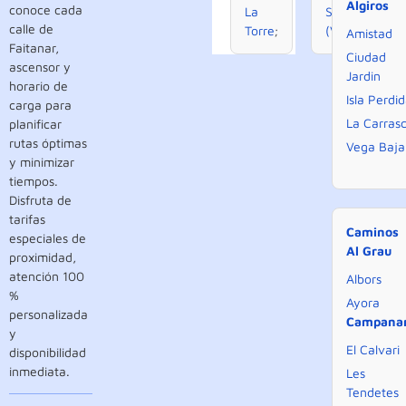
Algiros
conoce cada
La
San Isidro
calle de
Torre
;
(Valencia)
.
Amistad
Faitanar,
Ciudad
ascensor y
Jardin
horario de
Isla Perdi
carga para
La Carras
planificar
rutas óptimas
Vega Baja
y minimizar
tiempos.
Disfruta de
tarifas
Caminos
especiales de
Al Grau
proximidad,
atención 100
Albors
%
Ayora
personalizada
Campana
y
El Calvari
disponibilidad
inmediata.
Les
Tendetes