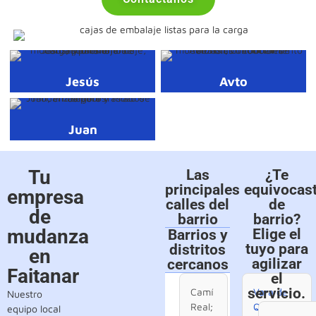
Jesús
Avto
Juan
Tu
Las
¿Te
principales
equivocas
empresa
calles del
de
de
barrio
barrio?
mudanza
Elige el
Barrios y
tuyo para
distritos
en
agilizar
cercanos
Faitanar
el
servicio.
Camí
Vara de
Nuestro
Real;
Quart
;
equipo local