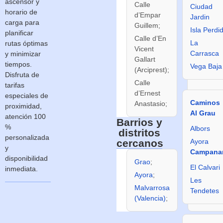
ascensor y
Calle
Ciudad
Calle de
horario de
d’Empar
Jardin
Beniopa;
carga para
Guillem;
Isla Perdi
Calle de
planificar
Calle d’En
Benissod
La
rutas óptimas
Vicent
Carrasca
y minimizar
Gallart
tiempos.
Vega Baja
(Arciprest);
Disfruta de
Calle
tarifas
d’Ernest
especiales de
Caminos
Anastasio;
proximidad,
Al Grau
atención 100
Barrios y
%
Albors
distritos
personalizada
cercanos
Ayora
y
Campana
disponibilidad
Grao
;
Beteró
;
El Calvari
inmediata.
Ayora
;
L’Illa
Les
Perduda
Malvarrosa
Tendetes
(Valencia)
;