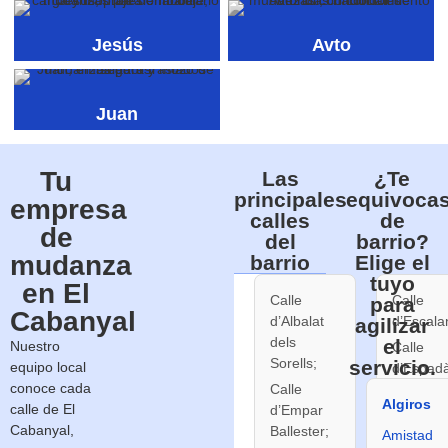
Jesús
Avto
Juan
Tu
Las
¿Te
principales
equivocas
empresa
calles
de
de
del
barrio?
mudanza
barrio
Elige el
tuyo
en El
Calle
Calle
para
Cabanyal
d’Albalat
d’Escala
agilizar
dels
el
Nuestro
Calle
Sorells;
servicio.
equipo local
d’Espadà
conoce cada
Calle
Calle
Algiros
calle de El
d’Empar
d’Esteve
Cabanyal,
Ballester;
Amistad
Ballester