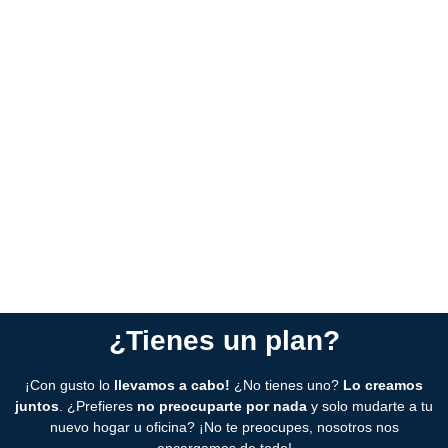
¡e incluso más allá!
Cualquier tipo de mudanza:
urbanas, locales, provinciales o
nacionales, adaptadas a tus necesidades.
Tarifas flexibles:
paga solo por lo que realmente necesitas.
Nos adaptamos para que no gastes de más.
Planificación o urgencia:
ya sea una mudanza planeada o
urgente, nos encargamos de cualquier situación.
Servicio completo:
elige los servicios que necesitas o deja
todo en manos de nuestros especialistas para que te
despreocupes.
¿Tienes un plan?
¡Con gusto lo
llevamos a cabo!
¿No tienes uno?
Lo creamos
juntos
. ¿Prefieres
no preocuparte por nada
y solo mudarte a tu
nuevo hogar u oficina? ¡No te preocupes, nosotros nos
encargamos de todo!