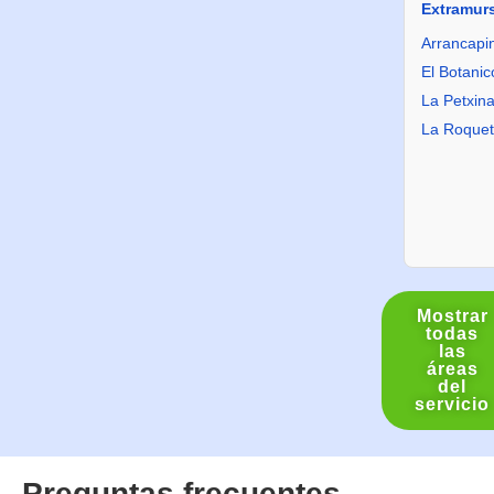
Extramur
Arrancapi
El Botanic
La Petxin
La Roque
Mostrar
todas
las
áreas
del
servicio
Preguntas frecuentes