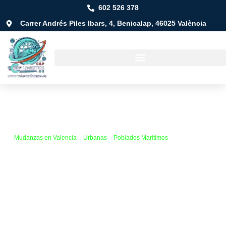
602 526 378
Carrer Andrés Piles Ibars, 4, Benicalap, 46025 València
Mudanzas en Valencia
»
Urbanas
»
Poblados Marítimos
»
El Cabanyal
Mudanza en El
Cabanyal
Mudanzas a cualquier lugar:
desde el barrio de El
Cabanyal hasta cualquier rincón de la comunidad, de España