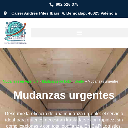
602 526 378
Carrer Andrés Piles Ibars, 4, Benicalap, 46025 València
Mudanzas en Valencia
»
Mudanzas de todo incluido
»
Mudanzas urgentes
Mudanzas urgentes
Descubre la eficacia de una mudanza urgente: el servicio
ideal para quienes necesitan trasladarse con rapidez, sin
complicaciones y con total confianza. En
C&P Logistics
,