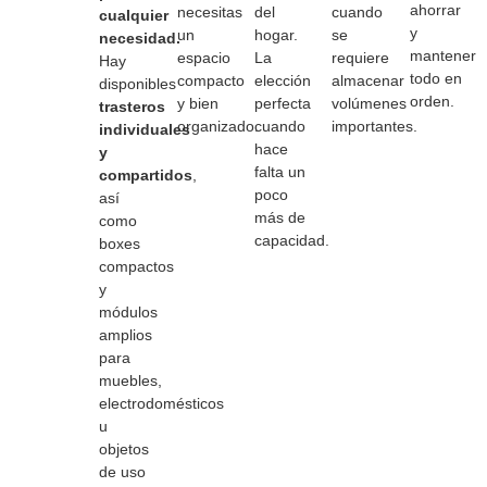
ahorrar
necesitas
del
cuando
cualquier
y
un
hogar.
se
necesidad.
mantener
espacio
La
requiere
Hay
todo en
compacto
elección
almacenar
disponibles
orden.
y bien
perfecta
volúmenes
trasteros
organizado.
cuando
importantes.
individuales
hace
y
falta un
compartidos
,
poco
así
más de
como
capacidad.
boxes
compactos
y
módulos
amplios
para
muebles,
electrodomésticos
u
objetos
de uso