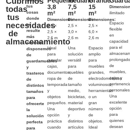
Cubrimos
Pequeño:
Mediano:
Grande:
Guard
3,8
7,5
15
tus
Dimension
todas
m²
m²
m²
cosas
ilimitado
tus
donde
Dimensiones:
Dimensiones:
Dimensiones:
Espacio
necesidades
te
1,5 ×
2,5 ×
2,5 ×
flexible
resulte
de
2,5 ×
3,0 ×
6,0 ×
en
más
2,6 m
2,6 m
2,6 m
almacenamiento
capacidad
cómodo:
para el
Ideal
Una
Espacio
disponemos
almacenam
para
solución
amplio
de
prolongad
guardar
versátil
para
guardamuebles
de
cajas,
para
muebles
y
muebles,
documentos,
muebles
grandes,
trasteros
cajas y
ropa de
de
electrodomésticos
de
pertenenci
temporada
tamaño
voluminosos,
distintos
personales
y
medio,
herramientas
tamaños
Una
objetos
bicicletas,
o un
para
excelente
pequeños.
material
gran
ofrecerte
opción
Una
deportivo
número
la
para
opción
y
de
solución
quienes
práctica
distintos
objetos.
perfecta
desean
cuando
artículos
Ideal
para