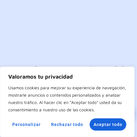
Zonas de Rascanya con más actividad
Valoramos tu privacidad
Torrefiel
;
San Lorenzo
;
Usamos cookies para mejorar su experiencia de navegación,
Orriols
;
mostrarle anuncios o contenidos personalizados y analizar
Ya nos mudamos a zonas cercanas
nuestro tráfico. Al hacer clic en “Aceptar todo” usted da su
consentimiento a nuestro uso de las cookies.
Benicalap
;
La Zaidía
;
Llamar
Poblados del Norte
;
Benimaclet
.
Personalizar
Rechazar todo
Aceptar todo
WhatsApp