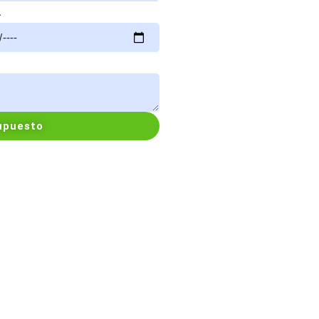
a
supuesto