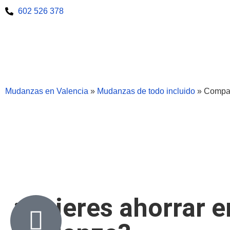
602 526 378
Mudanzas en Valencia
»
Mudanzas de todo incluido
»
Compar
Mudanzas co
¿Quieres ahorrar e