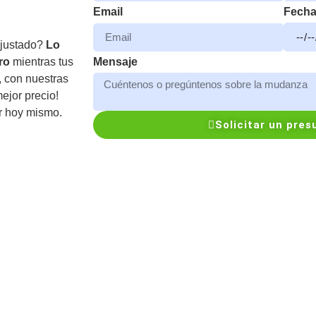
Fech
Email
ajustado?
Lo
ro
mientras tus
Mensaje
, con nuestras
mejor precio!
r hoy mismo.
Solicitar un pre