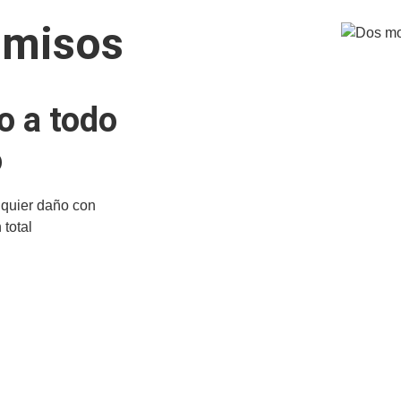
omisos
o a todo
o
quier daño con
total