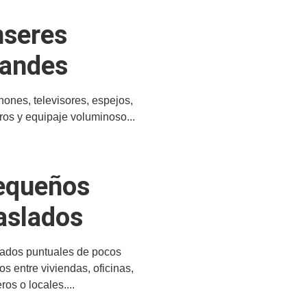
nseres
randes
ones, televisores, espejos,
ros y equipaje voluminoso...
equeños
aslados
lados puntuales de pocos
os entre viviendas, oficinas,
eros o locales....