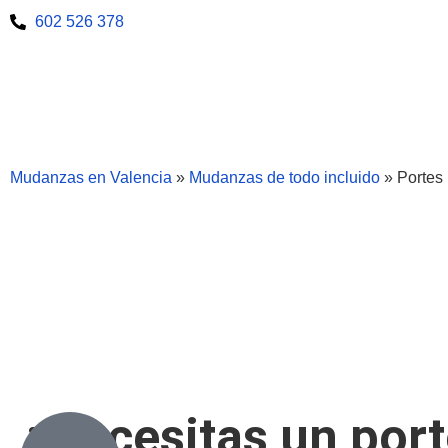
602 526 378
Mudanzas en Valencia
»
Mudanzas de todo incluido
»
Portes
Portes en Va
¿Necesitas un por