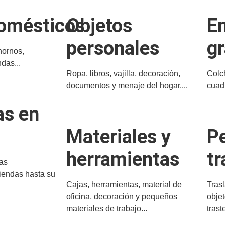
domésticos
Objetos
E
personales
g
hornos,
das...
Ropa, libros, vajilla, decoración,
Colch
documentos y menaje del hogar....
cuad
as en
Materiales y
P
herramientas
tr
as
iendas hasta su
Cajas, herramientas, material de
Tras
oficina, decoración y pequeños
objet
materiales de trabajo...
trast