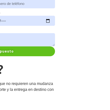
a
upuesto
?
s que no requieren una mudanza
rte y la entrega en destino con