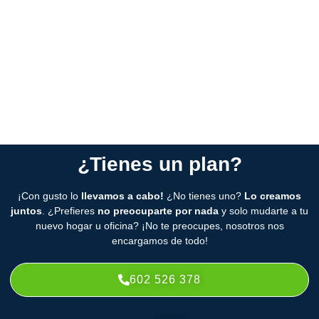
urgente, nos encargamos de cualquier situación.
Servicio completo:
elige los servicios que necesitas o deja
todo en manos de nuestros especialistas para que te
despreocupes.
¿Tienes un plan?
¡Con gusto lo
llevamos a cabo!
¿No tienes uno?
Lo creamos
juntos
. ¿Prefieres
no preocuparte por nada
y solo mudarte a tu
nuevo hogar u oficina? ¡No te preocupes, nosotros nos
encargamos de todo!
602 526 378