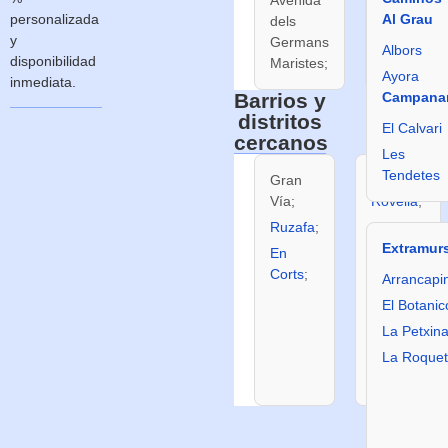
personalizada
Al Grau
dels
y
Germans
Albors
disponibilidad
Maristes;
Ayora
inmediata.
Barrios y
Campana
distritos
El Calvari
cercanos
Les
Tendetes
Gran
Na
Vía;
Rovella
;
Ruzafa
;
Ciudad
de las
Extramur
En
Artes y
Corts
;
Arrancapi
las
El Botanic
Ciencias
La Petxin
(barrio);
La Roque
Penya-
Roja.