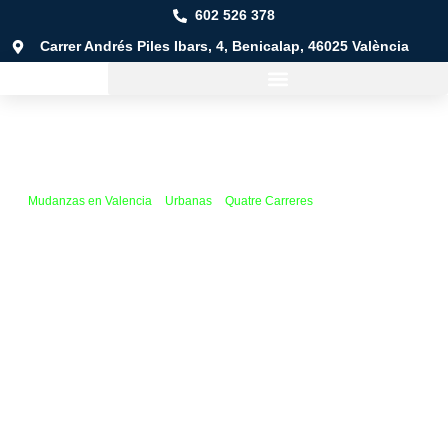
602 526 378
Carrer Andrés Piles Ibars, 4, Benicalap, 46025 València
Mudanzas en Valencia
»
Urbanas
»
Quatre Carreres
»
Monteolivete
Mudanza en
Mudanzas a cualquier lugar:
desde el barrio de hasta
cualquier rincón de la comunidad, de España ¡e incluso más
allá!
Cualquier tipo de mudanza:
urbanas, locales, provinciales o
nacionales, adaptadas a tus necesidades.
Tarifas flexibles:
paga solo por lo que realmente necesitas.
Nos adaptamos para que no gastes de más.
Planificación o urgencia:
ya sea una mudanza planeada o