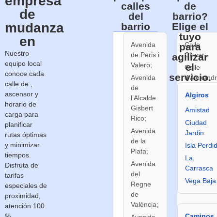
empresa
calles
de
de
del
barrio?
mudanza
barrio
Elige el
tuyo
en
Avenida
Calle
para
Nuestro
de Peris i
Císcar;
agilizar
equipo local
Valero;
el
Calle
conoce cada
servicio.
Avenida
d’Alexand
calle de ,
de
VI;
ascensor y
Algiros
l’Alcalde
Calle
horario de
Gisbert
Amistad
d’Amado
carga para
Rico;
Granell
Ciudad
planificar
Avenida
Mesado;
Jardin
rutas óptimas
de la
Calle
y minimizar
Isla Perdi
Plata;
d’Atzeneta
tiempos.
La
Avenida
Disfruta de
Calle
Carrasca
del
tarifas
d’Òscar
Vega Baja
Regne
especiales de
Esplà.
de
proximidad,
València;
atención 100
%
Caminos
Avenida